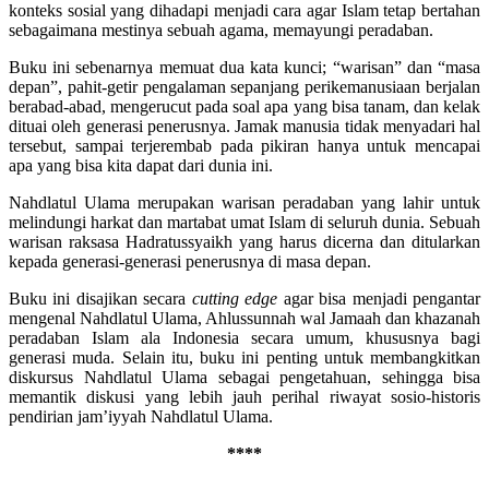
konteks sosial yang dihadapi menjadi cara agar Islam tetap bertahan
sebagaimana mestinya sebuah agama, memayungi peradaban.
Buku ini sebenarnya memuat dua kata kunci; “warisan” dan “masa
depan”, pahit-getir pengalaman sepanjang perikemanusiaan berjalan
berabad-abad, mengerucut pada soal apa yang bisa tanam, dan kelak
dituai oleh generasi penerusnya. Jamak manusia tidak menyadari hal
tersebut, sampai terjerembab pada pikiran hanya untuk mencapai
apa yang bisa kita dapat dari dunia ini.
Nahdlatul Ulama merupakan warisan peradaban yang lahir untuk
melindungi harkat dan martabat umat Islam di seluruh dunia. Sebuah
warisan raksasa Hadratussyaikh yang harus dicerna dan ditularkan
kepada generasi-generasi penerusnya di masa depan.
Buku ini disajikan secara
cutting edge
agar bisa menjadi pengantar
mengenal Nahdlatul Ulama, Ahlussunnah wal Jamaah dan khazanah
peradaban Islam ala Indonesia secara umum, khususnya bagi
generasi muda. Selain itu, buku ini penting untuk membangkitkan
diskursus Nahdlatul Ulama sebagai pengetahuan, sehingga bisa
memantik diskusi yang lebih jauh perihal riwayat sosio-historis
pendirian jam’iyyah Nahdlatul Ulama.
****