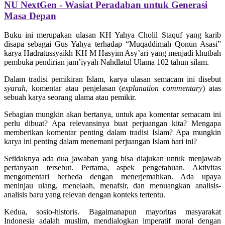
NU NextGen - Wasiat Peradaban untuk Generasi
Masa Depan
Buku ini merupakan ulasan KH Yahya Cholil Staquf yang karib
disapa sebagai Gus Yahya terhadap “Muqaddimah Qonun Asasi”
karya Hadratussyaikh KH M Hasyim Asy’ari yang menjadi khutbah
pembuka pendirian jam’iyyah Nahdlatul Ulama 102 tahun silam.
Dalam tradisi pemikiran Islam, karya ulasan semacam ini disebut
syarah
, komentar atau penjelasan (
explanation commentary
) atas
sebuah karya seorang ulama atau pemikir.
Sebagian mungkin akan bertanya, untuk apa komentar semacam ini
perlu dibuat? Apa relevansinya buat perjuangan kita? Mengapa
memberikan komentar penting dalam tradisi Islam? Apa mungkin
karya ini penting dalam menemani perjuangan Islam hari ini?
Setidaknya ada dua jawaban yang bisa diajukan untuk menjawab
pertanyaan tersebut. Pertama, aspek pengetahuan. Aktivitas
mengomentari berbeda dengan menerjemahkan. Ada upaya
meninjau ulang, menelaah, menafsir, dan menuangkan analisis-
analisis baru yang relevan dengan konteks tertentu.
Kedua, sosio-historis. Bagaimanapun mayoritas masyarakat
Indonesia adalah muslim, mendialogkan imperatif moral dengan