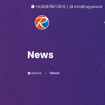
+6283878612816 |
info@rayyana.id
News
News
Home
>